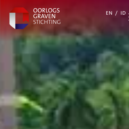
EN
/
ID