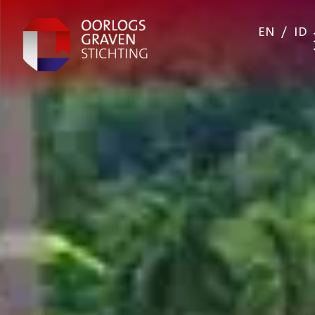
EN
/
ID