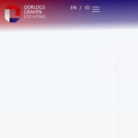
EN
/
ID