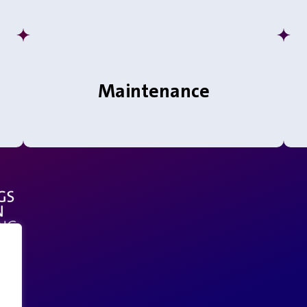
Maintenance
g mencakup desain modern dan kekinian. Dengan pengalaman lebih dari 1500+ project dan portofolio yang kuat, kam