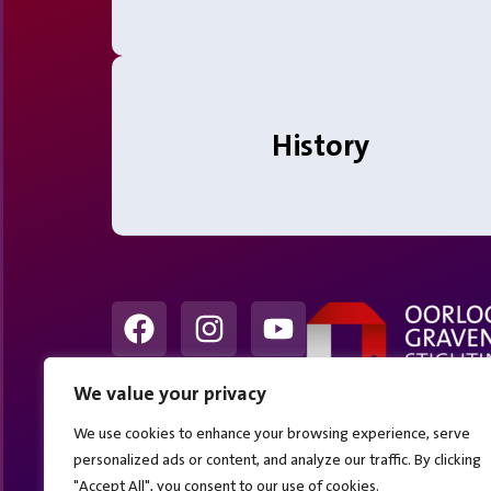
History
Solusi Jasa Pembuatan Website untuk Bisnis Anda
Webdeveloper.id menyediakan
jasa pembuatan website
profesional untuk bisnis Anda yan
memastikan situs web Anda akan menonjol dan memenuhi kebutuhan bisnis Anda.
We value your privacy
We use cookies to enhance your browsing experience, serve
personalized ads or content, and analyze our traffic. By clicking
"Accept All", you consent to our use of cookies.