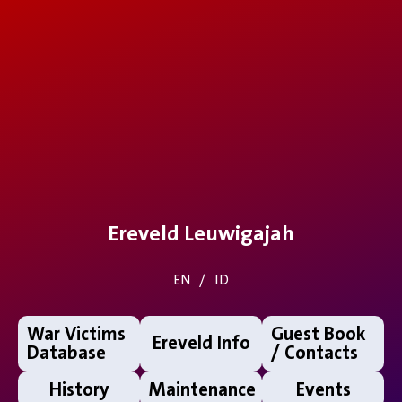
Solusi Jasa Pembuatan Website untuk Bisnis Anda
Webdeveloper.id menyediakan
jasa pembuatan website
profesional untuk bisnis Anda yang mencakup
desain modern dan kekinian. Dengan pengalaman lebih dari 1500+ project dan portofolio yang kuat, kami
memastikan situs web Anda akan menonjol dan memenuhi kebutuhan bisnis Anda.
Ereveld Leuwigajah
EN
/
ID
War Victims
Guest Book
Ereveld Info
Database
/ Contacts
History
Maintenance
Events